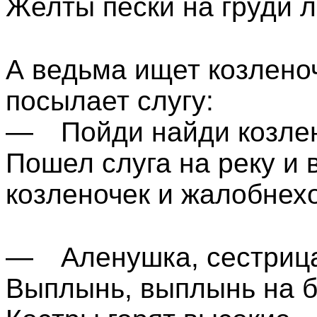
Желты пески на груди л
А ведьма ищет козленоч
посылает слугу:
— Пойди найди козленк
Пошел слуга на реку и в
козленочек и жалобнехо
— Аленушка, сестрица
Выплынь, выплынь на б