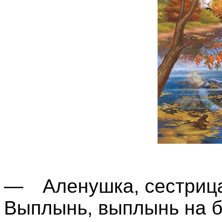
— Аленушка, сестрица
Выплынь, выплынь на б