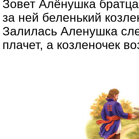
Зовет Алёнушка братца
за ней беленький козле
Залилась Аленушка сле
плачет, а козленочек во