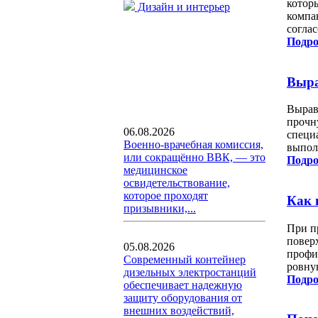
котор
Дизайн и интерьер
компа
согла
Подро
Выра
Вырав
прочн
06.08.2026
специ
Военно-врачебная комиссия,
выпол
или сокращённо ВВК, — это
Подро
медицинское
освидетельствование,
которое проходят
Как 
призывники,...
При п
повер
05.08.2026
профи
Современный контейнер
ровну
дизельных электростанций
Подро
обеспечивает надежную
защиту оборудования от
внешних воздействий,