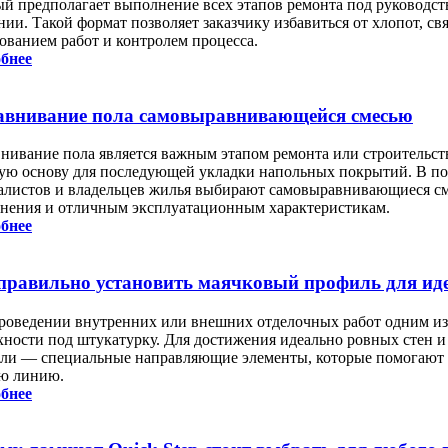
ый предполагает выполнение всех этапов ремонта под руководс
нии. Такой формат позволяет заказчику избавиться от хлопот, св
сованием работ и контролем процесса.
бнее
внивание пола самовыравнивающейся смесью
нивание пола является важным этапом ремонта или строительст
ую основу для последующей укладки напольных покрытий. В по
алистов и владельцев жилья выбирают самовыравнивающиеся сме
нения и отличным эксплуатационным характеристикам.
бнее
правильно установить маячковый профиль для ид
роведении внутренних или внешних отделочных работ одним из 
хности под штукатурку. Для достижения идеально ровных стен и
ли — специальные направляющие элементы, которые помогают в
ю линию.
бнее