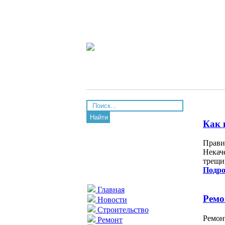
Найти
Как 
Прави
Некач
трещин
Подро
Главная
Ремо
Новости
Строительство
Ремон
Ремонт