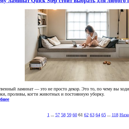
му ламинат Quick Step стоит выбрать для любого
твенный ламинат — это не просто декор. Это то, по чему вы ход
зки, проливы, когти животных и постоянную уборку.
бнее
1
...
57
58
59
60
61
62
63
64
65
...
118
Наза