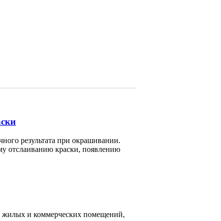
аски
чного результата при окрашивании.
му отслаиванию краски, появлению
ю жилых и коммерческих помещений,