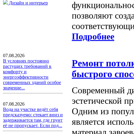
функциональнос
Дизайн и интерьер
позволяют созд
соответствующи
Подробнее
07.08.2026
Ремонт потол
В условиях постоянно
растущих требований к
быстрого спос
комфорту и
энергоэффективности
современных зданий особое
Современный ди
значение...
эстетической пр
07.08.2026
Одним из попул
Вода на участке ведёт себя
предсказуемо: стекает вниз и
является испол
задерживается там, где грунт
её не пропускает. Если под...
материал завоев