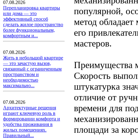
механизированн
07.08.2026
Перепланировка квартиры
популярной, осо
или дома — это
эффективный способ
метод обладает
сделать жилое пространство
его привлекате
более функциональным,
комфортным и...
мастеров.
07.08.2026
Жить в небольшой квартире
Преимущества 
— это зачастую вызов,
связанный с ограниченным
Скорость выпол
пространством и
необходимостью
штукатурка знач
максимально...
отличие от ручн
07.08.2026
времени для по
Архитектурные решения
играют ключевую роль в
механизированн
формировании комфорта и
удобства проживания в
площади за кор
жилых помещениях.
Правильный...