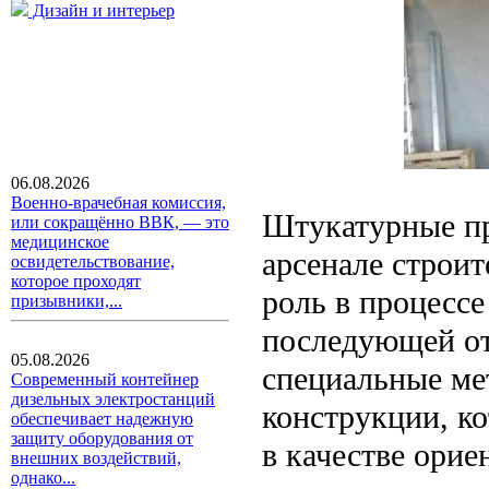
Дизайн и интерьер
06.08.2026
Военно-врачебная комиссия,
Штукатурные пр
или сокращённо ВВК, — это
медицинское
арсенале строи
освидетельствование,
которое проходят
роль в процессе
призывники,...
последующей от
05.08.2026
специальные ме
Современный контейнер
дизельных электростанций
конструкции, ко
обеспечивает надежную
защиту оборудования от
в качестве орие
внешних воздействий,
однако...