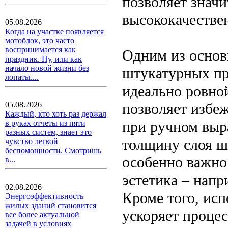
позволяет значи
высококачествен
05.08.2026
Когда на участке появляется
мотоблок, это часто
воспринимается как
Одним из основ
праздник. Ну, или как
начало новой жизни без
штукатурных пр
лопаты....
идеально ровно
позволяет избе
05.08.2026
Каждый, кто хоть раз держал
при ручном выр
в руках отчеты из пяти
разных систем, знает это
толщину слоя ш
чувство легкой
беспомощности. Смотришь
особенно важно 
в...
эстетика – напр
02.08.2026
Кроме того, ис
Энергоэффективность
жилых зданий становится
ускоряет процес
все более актуальной
задачей в условиях