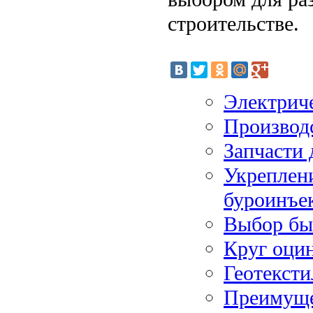
строительстве.
Электрич
Производс
Запчасти 
Укреплен
буроинъе
Выбор быт
Круг оци
Геотекст
Преимуще