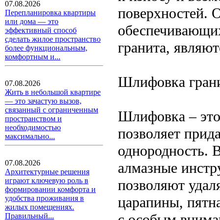
07.08.2026
поверхностей. 
Перепланировка квартиры
или дома — это
обеспечивающих
эффективный способ
сделать жилое пространство
гранита, являю
более функциональным,
комфортным и...
Шлифовка гран
07.08.2026
Жить в небольшой квартире
— это зачастую вызов,
связанный с ограниченным
Шлифовка – это
пространством и
необходимостью
позволяет прида
максимально...
однородность. 
07.08.2026
алмазные инстр
Архитектурные решения
играют ключевую роль в
позволяют удаля
формировании комфорта и
царапины, пятн
удобства проживания в
жилых помещениях.
с особым внима
Правильный...