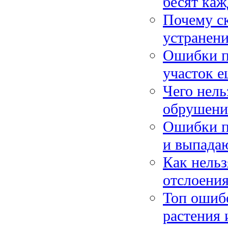
бесят ка
Почему с
устранен
Ошибки пр
участок 
Чего нель
обрушени
Ошибки п
и выпада
Как нельз
отслоени
Топ ошибо
растения 