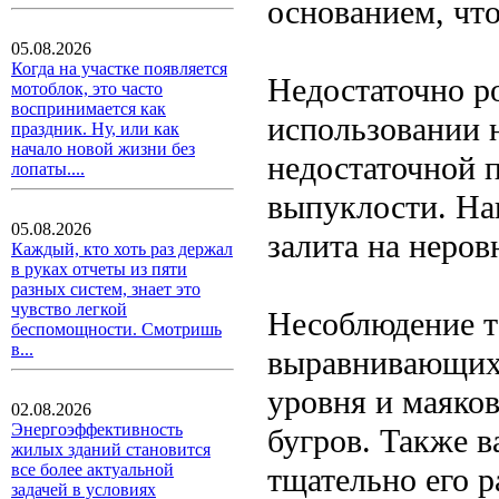
основанием, что
05.08.2026
Когда на участке появляется
Недостаточно р
мотоблок, это часто
воспринимается как
использовании 
праздник. Ну, или как
начало новой жизни без
недостаточной 
лопаты....
выпуклости. На
05.08.2026
залита на неров
Каждый, кто хоть раз держал
в руках отчеты из пяти
разных систем, знает это
чувство легкой
Несоблюдение т
беспомощности. Смотришь
в...
выравнивающих 
уровня и маяко
02.08.2026
Энергоэффективность
бугров. Также в
жилых зданий становится
все более актуальной
тщательно его р
задачей в условиях