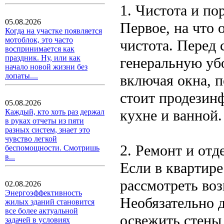
1. Чистота и по
05.08.2026
Первое, на что
Когда на участке появляется
мотоблок, это часто
чистота. Перед 
воспринимается как
праздник. Ну, или как
генеральную убо
начало новой жизни без
лопаты....
включая окна, п
стоит продезинф
05.08.2026
кухне и ванной.
Каждый, кто хоть раз держал
в руках отчеты из пяти
разных систем, знает это
чувство легкой
2. Ремонт и отд
беспомощности. Смотришь
в...
Если в квартире
рассмотреть во
02.08.2026
Энергоэффективность
Необязательно 
жилых зданий становится
все более актуальной
освежить стены,
задачей в условиях