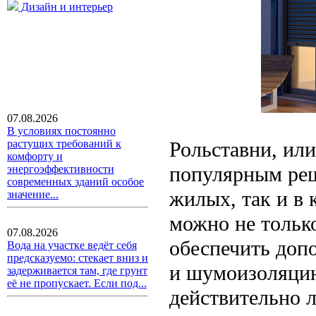
Дизайн и интерьер
07.08.2026
В условиях постоянно
Рольставни, или
растущих требований к
комфорту и
популярным реш
энергоэффективности
современных зданий особое
жилых, так и в
значение...
можно не только
07.08.2026
обеспечить доп
Вода на участке ведёт себя
предсказуемо: стекает вниз и
и шумоизоляцию
задерживается там, где грунт
её не пропускает. Если под...
действительно 