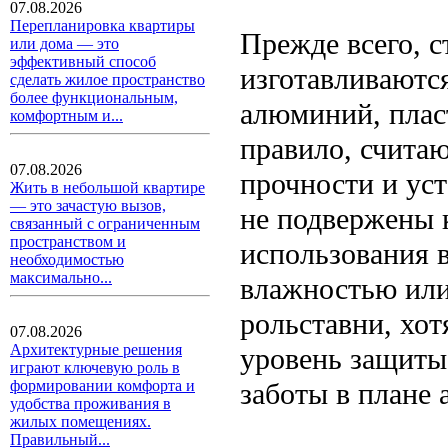
07.08.2026
Перепланировка квартиры
Прежде всего, с
или дома — это
эффективный способ
изготавливаются
сделать жилое пространство
более функциональным,
алюминий, плас
комфортным и...
правило, счита
07.08.2026
прочности и ус
Жить в небольшой квартире
— это зачастую вызов,
не подвержены 
связанный с ограниченным
пространством и
использования 
необходимостью
максимально...
влажностью или
рольставни, хот
07.08.2026
Архитектурные решения
уровень защиты
играют ключевую роль в
заботы в плане
формировании комфорта и
удобства проживания в
жилых помещениях.
Правильный...