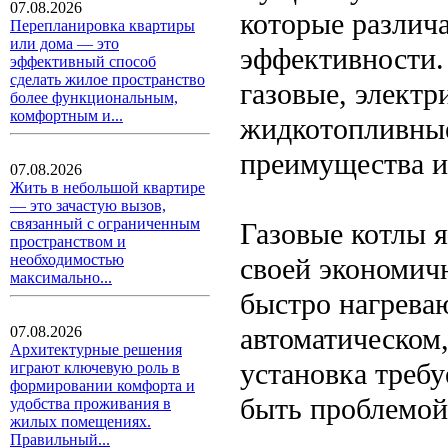
07.08.2026
которые различ
Перепланировка квартиры
или дома — это
эффективности.
эффективный способ
сделать жилое пространство
газовые, электр
более функциональным,
комфортным и...
жидкотопливные
преимущества и
07.08.2026
Жить в небольшой квартире
— это зачастую вызов,
связанный с ограниченным
Газовые котлы 
пространством и
необходимостью
своей экономич
максимально...
быстро нагреваю
автоматическом,
07.08.2026
Архитектурные решения
установка требу
играют ключевую роль в
формировании комфорта и
быть проблемой
удобства проживания в
жилых помещениях.
Правильный...