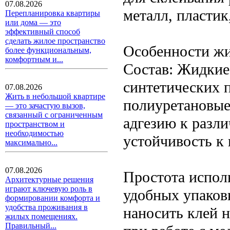
07.08.2026
металл, пластик
Перепланировка квартиры
или дома — это
эффективный способ
сделать жилое пространство
Особенности жи
более функциональным,
комфортным и...
Состав: Жидкие
синтетических 
07.08.2026
Жить в небольшой квартире
полиуретановые
— это зачастую вызов,
связанный с ограниченным
адгезию к разл
пространством и
необходимостью
устойчивость к
максимально...
07.08.2026
Простота испол
Архитектурные решения
играют ключевую роль в
удобных упаковк
формировании комфорта и
удобства проживания в
наносить клей 
жилых помещениях.
Правильный...