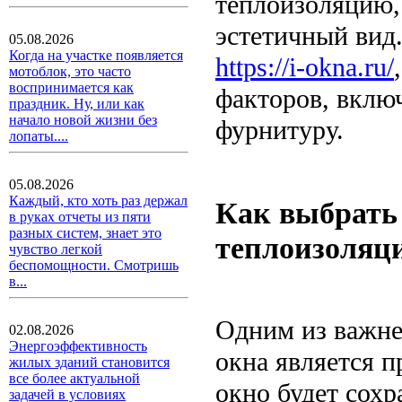
теплоизоляцию, 
эстетичный вид
05.08.2026
Когда на участке появляется
https://i-okna.ru/
мотоблок, это часто
воспринимается как
факторов, вклю
праздник. Ну, или как
начало новой жизни без
фурнитуру.
лопаты....
05.08.2026
Каждый, кто хоть раз держал
Как выбрать
в руках отчеты из пяти
разных систем, знает это
теплоизоляц
чувство легкой
беспомощности. Смотришь
в...
Одним из важне
02.08.2026
Энергоэффективность
окна является п
жилых зданий становится
все более актуальной
окно будет сох
задачей в условиях