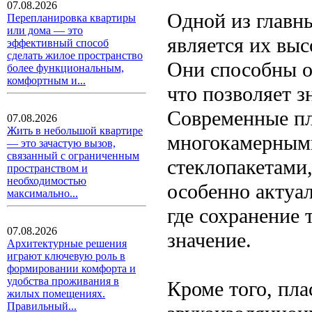
07.08.2026
Одной из главн
Перепланировка квартиры
или дома — это
является их вы
эффективный способ
сделать жилое пространство
Они способны о
более функциональным,
комфортным и...
что позволяет з
Современные пл
07.08.2026
Жить в небольшой квартире
многокамерным
— это зачастую вызов,
связанный с ограниченным
стеклопакетами
пространством и
необходимостью
особенно актуа
максимально...
где сохранение
07.08.2026
значение.
Архитектурные решения
играют ключевую роль в
формировании комфорта и
удобства проживания в
Кроме того, пл
жилых помещениях.
Правильный...