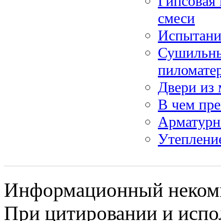
Гипсовая
смеси
Испытани
Сушильны
пиломате
Двери из 
В чем пре
Арматурн
Утеплени
Информационный некомме
При цитировании и испо