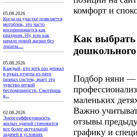
комфорт и споко
05.08.2026
Когда на участке появляется
мотоблок, это часто
воспринимается как
Как выбрать
праздник. Ну, или как
начало новой жизни без
лопаты....
дошкольного
05.08.2026
Каждый, кто хоть раз держал
в руках отчеты из пяти
Подбор няни — э
разных систем, знает это
чувство легкой
профессионализм
беспомощности. Смотришь
в...
маленьких детя
Важно учитыват
02.08.2026
Энергоэффективность
отзывы предыду
жилых зданий становится
все более актуальной
графику и спец
задачей в условиях