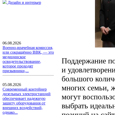
Дизайн и интерьер
06.08.2026
Военно-врачебная комиссия,
или сокращённо ВВК, — это
медицинское
Поддержание пор
освидетельствование,
которое проходят
и удовлетворени
призывники,...
большого колич
05.08.2026
многих семьи, 
Современный контейнер
дизельных электростанций
могут воспольз
обеспечивает надежную
защиту оборудования от
выбрать идеаль
внешних воздействий,
однако...
позиций на сай