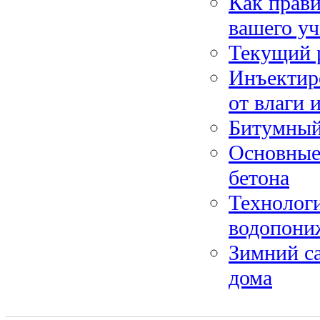
Как прав
вашего уч
Текущий р
Инъектиро
от влаги 
Битумный 
Основные
бетона
Технологи
водопони
Зимний са
дома