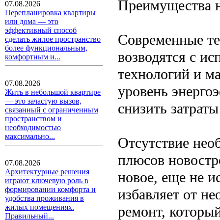
Преимущества 
07.08.2026
Перепланировка квартиры
или дома — это
эффективный способ
Современные те
сделать жилое пространство
более функциональным,
возводятся с и
комфортным и...
технологий и ма
07.08.2026
уровень энерго
Жить в небольшой квартире
— это зачастую вызов,
снизить затраты
связанный с ограниченным
пространством и
необходимостью
максимально...
Отсутствие нео
плюсов новостр
07.08.2026
Архитектурные решения
новое, еще не и
играют ключевую роль в
формировании комфорта и
избавляет от н
удобства проживания в
жилых помещениях.
ремонт, который
Правильный...