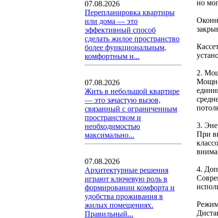
но мо
07.08.2026
Перепланировка квартиры
Оконн
или дома — это
закрыв
эффективный способ
сделать жилое пространство
Кассе
более функциональным,
устан
комфортным и...
2. Мо
Мощно
07.08.2026
едини
Жить в небольшой квартире
средн
— это зачастую вызов,
потолк
связанный с ограниченным
пространством и
3. Эн
необходимостью
При в
максимально...
класс
внима
07.08.2026
4. До
Архитектурные решения
Совре
играют ключевую роль в
испол
формировании комфорта и
удобства проживания в
Режим
жилых помещениях.
Диста
Правильный...