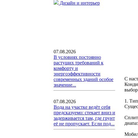
Дизайн и интерьер
07.08.2026
В условиях постоянно
растущих требований к
комфорту и
энергоэффективности
С нас
современных зданий особое
Конди
значение...
выбор
1. Ти
07.08.2026
Сущес
Вода на участке ведёт себя
предсказуемо: стекает вниз и
Сплит
задерживается там, где грунт
диапа
её не пропускает. Если под...
Мобил