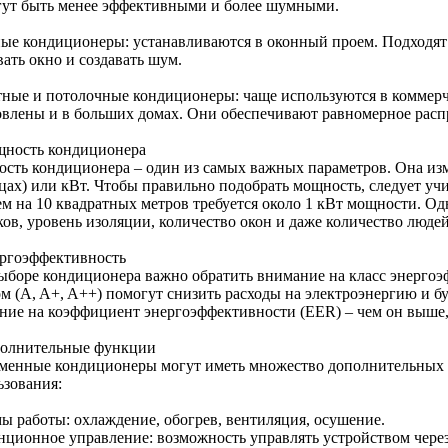
гут быть менее эффективными и более шумными.
ые кондиционеры: устанавливаются в оконный проем. Подходят
ать окно и создавать шум.
тные и потолочные кондиционеры: чаще используются в коммерч
овлены и в больших домах. Они обеспечивают равномерное расп
щность кондиционера
сть кондиционера – один из самых важных параметров. Она из
цах) или кВт. Чтобы правильно подобрать мощность, следует у
ем на 10 квадратных метров требуется около 1 кВт мощности. Од
ов, уровень изоляции, количество окон и даже количество людей
ергоэффективность
ыборе кондиционера важно обратить внимание на класс энергоэ
ом (A, A+, A++) помогут снизить расходы на электроэнергию и б
ние на коэффициент энергоэффективности (EER) – чем он выше,
полнительные функции
менные кондиционеры могут иметь множество дополнительных
ьзования:
ы работы: охлаждение, обогрев, вентиляция, осушение.
нционное управление: возможность управлять устройством через