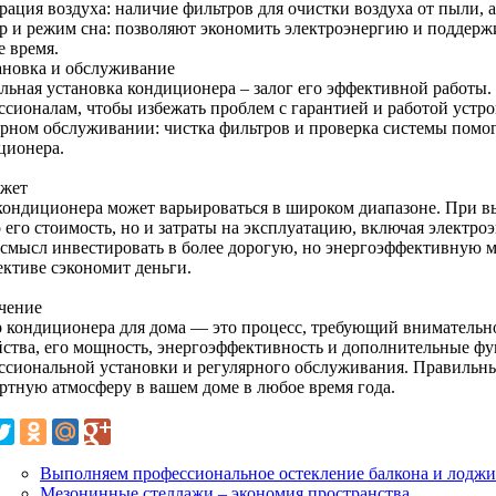
ация воздуха: наличие фильтров для очистки воздуха от пыли, а
р и режим сна: позволяют экономить электроэнергию и поддерж
е время.
тановка и обслуживание
льная установка кондиционера – залог его эффективной работы.
ссионалам, чтобы избежать проблем с гарантией и работой устро
ярном обслуживании: чистка фильтров и проверка системы помо
ционера.
джет
кондиционера может варьироваться в широком диапазоне. При вы
о его стоимость, но и затраты на эксплуатацию, включая электр
 смысл инвестировать в более дорогую, но энергоэффективную м
ективе сэкономит деньги.
чение
 кондиционера для дома — это процесс, требующий внимательн
йства, его мощность, энергоэффективность и дополнительные фу
ссиональной установки и регулярного обслуживания. Правильны
ртную атмосферу в вашем доме в любое время года.
Выполняем профессиональное остекление балкона и лодж
Мезонинные стеллажи – экономия пространства