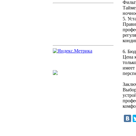
Фильтр
Тайме
ночно
5. Ус
Прави
профе
регул
конди
6. Бю
Цена 
тольк
имеет
персп
Заклю
Выбор
устро
профе
комфо