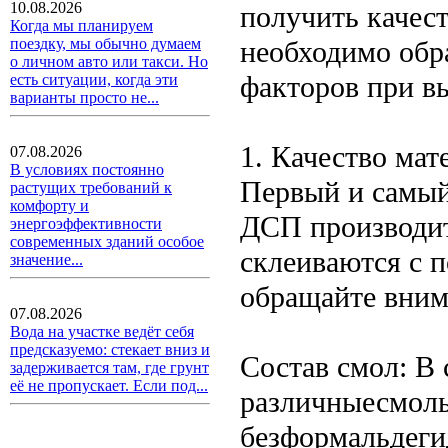
10.08.2026
получить качес
Когда мы планируем
необходимо обр
поездку, мы обычно думаем
о личном авто или такси. Но
факторов при в
есть ситуации, когда эти
варианты просто не...
1. Качество мат
07.08.2026
В условиях постоянно
Первый и самый
растущих требований к
комфорту и
ДСП производит
энергоэффективности
современных зданий особое
склеиваются с 
значение...
обращайте вним
07.08.2026
Вода на участке ведёт себя
предсказуемо: стекает вниз и
Состав смол: В
задерживается там, где грунт
её не пропускает. Если под...
различныесмолы
безформальдеги