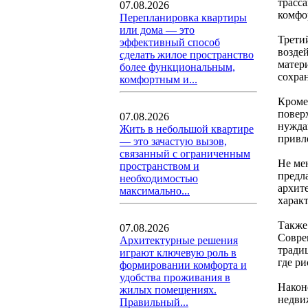
трасса
07.08.2026
комфо
Перепланировка квартиры
или дома — это
Трети
эффективный способ
возде
сделать жилое пространство
матер
более функциональным,
сохра
комфортным и...
Кроме
повер
07.08.2026
нужда
Жить в небольшой квартире
привл
— это зачастую вызов,
связанный с ограниченным
Не ме
пространством и
предл
необходимостью
архит
максимально...
харак
Также
07.08.2026
Совре
Архитектурные решения
тради
играют ключевую роль в
где р
формировании комфорта и
удобства проживания в
Након
жилых помещениях.
недви
Правильный...