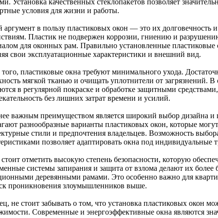
ми. Установка качественных стеклопакетов позволяет значительн
ртные условия для жизни и работы.
й аргумент в пользу пластиковых окон — это их долговечность 
йствиям. Пластик не подвержен коррозии, гниению и разрушению
иалом для оконных рам. Правильно установленные пластиковые 
няя свои эксплуатационные характеристики и внешний вид.
 того, пластиковые окна требуют минимального ухода. Достаточ
хность мягкой тканью и очищать уплотнители от загрязнений. В 
ются в регулярной покраске и обработке защитными средствами
екательность без лишних затрат времени и усилий.
нее важным преимуществом является широкий выбор дизайна и
агают разнообразные варианты пластиковых окон, которые могу
ектурные стили и предпочтения владельцев. Возможность выбор
теристиками позволяет адаптировать окна под индивидуальные т
 стоит отметить высокую степень безопасности, которую обеспе
менные системы запирания и защита от взлома делают их более
ционными деревянными рамами. Это особенно важно для кварти
иск проникновения злоумышленников выше.
ец, не стоит забывать о том, что установка пластиковых окон м
жимости. Современные и энергоэффективные окна являются зн