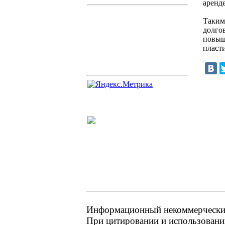
аренд
Таким
долгов
повыш
пласт
Информационный некоммерческий 
При цитировании и использовании