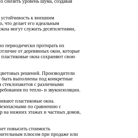
о снизить уровень шума, создавая
и устойчивость к внешним
, что делает его идеальным
окна могут служить десятилетиями,
но периодически протирать их
отличие от деревянных окон, которые
, пластиковые окна сохраняют свою
 цветовых решений. Производители
т быть выполнены под конкретные
а стеклопакетов с различными
ребования по тепло- и звукоизоляции.
чивают пластиковые окна.
 безопасными по сравнению с
р на нижних этажах и частных домов,
ожет повысить стоимость
ачительным плюсом при продаже или