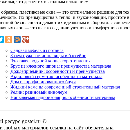
е жилья, что делает их выгодным вложением.
 образом, пластиковые окна — это оптимальное решение для тех,
ечность. Их преимущества в тепло- и звукоизоляции, простоте в
енной безопасности делают их идеальным выбором для совреме
иковых окон — это шаг к созданию уютного и комфортного прост
Садовая мебель из ротанга
Зачем нужна очистка воды в бассейне
Что такое водяной конвектор отопления
Брус из клееного шпона: преимущества материала
Дождеприёмник: особенности и преимущества
Акриловый герметик: особенности материала
Дом из профилированного бруса
Жидкий камень: современный строительный материал
Релин: резиновый линолеум
Напыляемая гидроизоляция: особенности материала
ресурс gostei.ru ©
 любых материалов ссылка на сайт обязательна