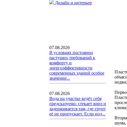
Дизайн и интерьер
07.08.2026
В условиях постоянно
растущих требований к
комфорту и
энергоэффективности
Пласт
современных зданий особое
объяс
значение...
недви
Перво
07.08.2026
Пласт
Вода на участке ведёт себя
просл
предсказуемо: стекает вниз и
клима
задерживается там, где грунт
её не пропускает. Если под...
Вторы
шума,