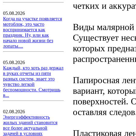
четких и аккура
05.08.2026
Когда на участке появляется
мотоблок, это часто
Виды малярной
воспринимается как
Существует нес
праздник. Ну, или как
начало новой жизни без
которых предна
лопаты....
распространенн
05.08.2026
Каждый, кто хоть раз держал
в руках отчеты из пяти
Папиросная лен
разных систем, знает это
чувство легкой
вариант, котор
беспомощности. Смотришь
в...
поверхностей. О
оставляя следов
02.08.2026
Энергоэффективность
жилых зданий становится
все более актуальной
Пластиковая ле
задачей в условиях