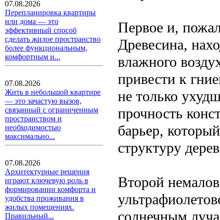
07.08.2026
Перепланировка квартиры
или дома — это
Первое и, пожал
эффективный способ
сделать жилое пространство
Древесина, нахо
более функциональным,
комфортным и...
влажного воздух
привести к гние
07.08.2026
не только ухуд
Жить в небольшой квартире
— это зачастую вызов,
прочность конс
связанный с ограниченным
пространством и
барьер, которы
необходимостью
максимально...
структуру дерев
07.08.2026
Архитектурные решения
Второй немалов
играют ключевую роль в
формировании комфорта и
ультрафиолетов
удобства проживания в
жилых помещениях.
солнечным лучам
Правильный...