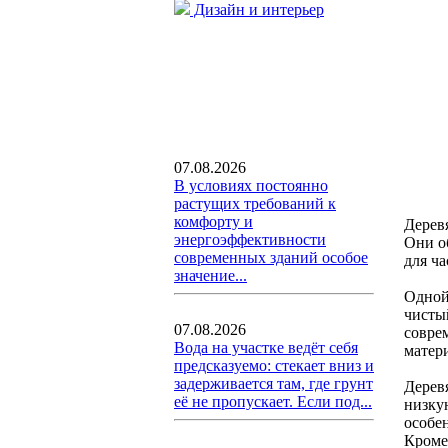
Дизайн и интерьер
07.08.2026
В условиях постоянно
растущих требований к
комфорту и
Дерев
энергоэффективности
Они о
современных зданий особое
для ча
значение...
Одной
чисты
07.08.2026
совре
Вода на участке ведёт себя
матер
предсказуемо: стекает вниз и
задерживается там, где грунт
Дерев
её не пропускает. Если под...
низку
особен
Кроме