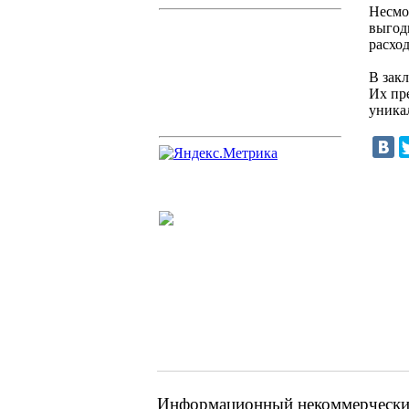
Несмо
выгод
расхо
В зак
Их пр
уника
Информационный некоммерческий 