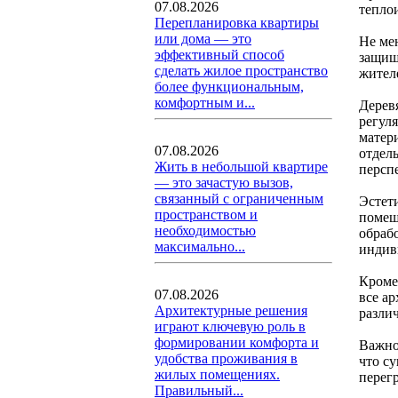
07.08.2026
тепло
Перепланировка квартиры
или дома — это
Не ме
эффективный способ
защищ
сделать жилое пространство
жител
более функциональным,
комфортным и...
Дерев
регул
матер
07.08.2026
отдел
Жить в небольшой квартире
персп
— это зачастую вызов,
связанный с ограниченным
Эстет
пространством и
помещ
необходимостью
обрабо
максимально...
индив
Кроме
07.08.2026
все а
Архитектурные решения
разли
играют ключевую роль в
формировании комфорта и
Важно
удобства проживания в
что с
жилых помещениях.
перег
Правильный...