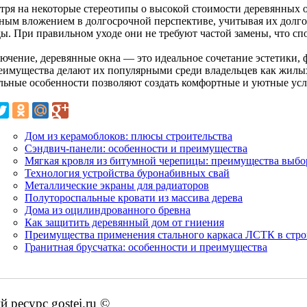
тря на некоторые стереотипы о высокой стоимости деревянных ок
ным вложением в долгосрочной перспективе, учитывая их долго
ды. При правильном уходе они не требуют частой замены, что сп
лючение, деревянные окна — это идеальное сочетание эстетики,
еимущества делают их популярными среди владельцев как жилых,
льные особенности позволяют создать комфортные и уютные усл
Дом из керамоблоков: плюсы строительства
Сэндвич-панели: особенности и преимущества
Мягкая кровля из битумной черепицы: преимущества выбо
Технология устройства буронабивных свай
Металлические экраны для радиаторов
Полутороспальные кровати из массива дерева
Дома из оцилиндрованного бревна
Как защитить деревянный дом от гниения
Преимущества применения стального каркаса ЛСТК в стро
Гранитная брусчатка: особенности и преимущества
ресурс gostei.ru ©