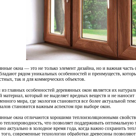
янные окна — это не только элемент дизайна, но и важная часть
бладают рядом уникальных особенностей и преимуществ, котор
стных, так и для коммерческих объектов.
 из главных особенностей деревянных окон является их натурал
й материал, который не выделяет вредных веществ и не наносит
менного мира, где экология становится все более актуальной те
иалов становится важным аспектом при выборе окон.
янные окна отличаются хорошими теплоизоляционными свойства
ю теплопроводность, что позволяет поддерживать оптимальную 
но актуально в холодное время года, когда важно сохранить тепл
 того, современные технологии обработки древесины позволяют