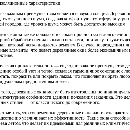
изоляционные характеристики.
нее важным преимуществом является и звукоизоляция. Деревян
ать от уличного шума, создавая комфортную атмосферу внутри 
ей городов, где уровень шума может быть достаточно высоким.
янные окна также обладают высокой прочностью и долговечност
ярной обработке специальными составами, они могут служить де
иал, который легко поддается ремонту. В случае повреждения ил
ьные элементы, что делает деревянные окна более экономичным 
ективе.
ическая привлекательность — еще одно важное преимущество д
ению особый уют и тепло, создавая гармоничное сочетание с л
тать, покрасить или покрыть лаком, что позволяет выбрать любо
идуальным предпочтениям хозяев.
 того, деревянные окна могут быть изготовлены по индивидуаль
рхитектурные особенности здания и пожелания заказчика. Это д
чных стилей — от классического до современного.
 отметить, что современные деревянные окна часто оснащаются
ущественно увеличивает их эффективность. Такие окна способны 
рева летом, что делает их идеальными для различных климатичес