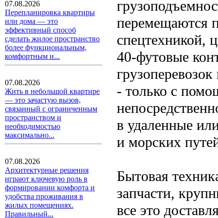
грузоподъемнос
07.08.2026
Перепланировка квартиры
перемещаются п
или дома — это
эффективный способ
спецтехникой, 
сделать жилое пространство
более функциональным,
40-футовые кон
комфортным и...
грузоперевозок 
07.08.2026
- только с пом
Жить в небольшой квартире
— это зачастую вызов,
непосредственно
связанный с ограниченным
пространством и
в удаленные ил
необходимостью
максимально...
и морских путей
07.08.2026
Архитектурные решения
Бытовая техник
играют ключевую роль в
формировании комфорта и
запчасти, крупн
удобства проживания в
жилых помещениях.
все это достав
Правильный...