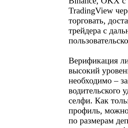
Binance, OKX с
TradingView че
торговать, дос
трейдера с дал
пользовательско
Верификация ли
высокий уровень
необходимо – з
водительского у
селфи. Как тол
профиль, можно
по размерам деп