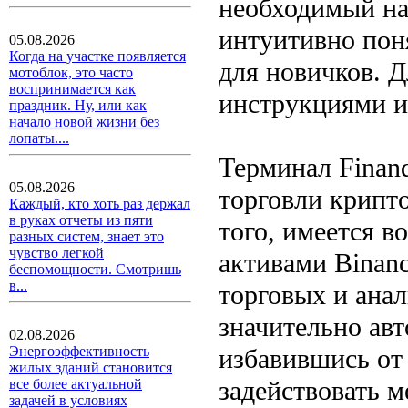
необходимый на
интуитивно поня
05.08.2026
Когда на участке появляется
для новичков. Д
мотоблок, это часто
воспринимается как
инструкциями и
праздник. Ну, или как
начало новой жизни без
лопаты....
Терминал Fina
05.08.2026
торговли крипт
Каждый, кто хоть раз держал
в руках отчеты из пяти
того, имеется 
разных систем, знает это
чувство легкой
активами Binan
беспомощности. Смотришь
в...
торговых и ана
значительно ав
02.08.2026
избавившись от
Энергоэффективность
жилых зданий становится
задействовать м
все более актуальной
задачей в условиях