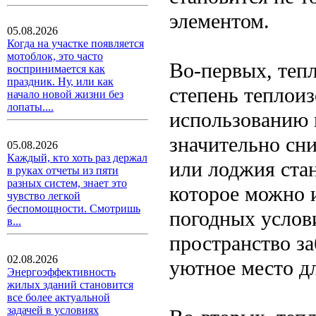
элементом.
05.08.2026
Когда на участке появляется
мотоблок, это часто
Во-первых, теп
воспринимается как
праздник. Ну, или как
степень теплоиз
начало новой жизни без
лопаты....
использованию 
значительно сни
05.08.2026
Каждый, кто хоть раз держал
или лоджия ста
в руках отчеты из пяти
разных систем, знает это
которое можно и
чувство легкой
беспомощности. Смотришь
погодных услов
в...
пространство з
02.08.2026
уютное место д
Энергоэффективность
жилых зданий становится
все более актуальной
задачей в условиях