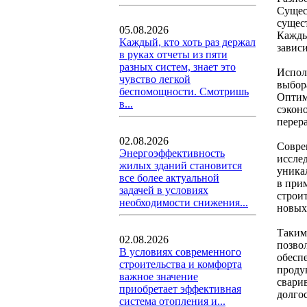
Сущес
сущес
05.08.2026
Кажды
Каждый, кто хоть раз держал
завис
в руках отчеты из пяти
разных систем, знает это
Испол
чувство легкой
выбора
беспомощности. Смотришь
Оптим
в...
сэкон
перер
02.08.2026
Совре
Энергоэффективность
иссле
жилых зданий становится
уника
все более актуальной
в при
задачей в условиях
строи
необходимости снижения...
новых
Таким
02.08.2026
позво
В условиях современного
обесп
строительства и комфорта
проду
важное значение
свари
приобретает эффективная
долго
система отопления и...