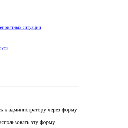
неприятных ситуаций
руса
сь к администратору через форму
 использовать эту форму