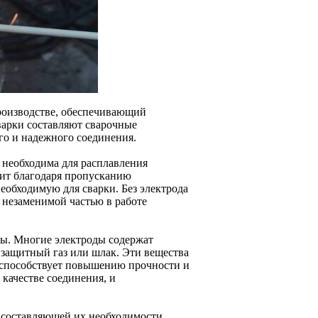
роизводстве, обеспечивающий
варки составляют сварочные
го и надежного соединения.
я необходима для расплавления
дит благодаря пропусканию
необходимую для сварки. Без электрода
о незаменимой частью в работе
ны. Многие электроды содержат
 защитный газ или шлак. Эти вещества
о способствует повышению прочности и
 качестве соединения, и
 составляющей их необходимости.