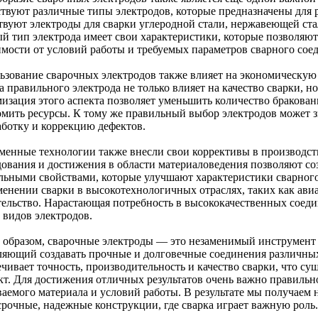
твуют различные типы электродов, которые предназначены для 
твуют электроды для сварки углеродной стали, нержавеющей ста
й тип электрода имеет свои характеристики, которые позволяют
имости от условий работы и требуемых параметров сварного сое
ьзование сварочных электродов также влияет на экономическую
 правильного электрода не только влияет на качество сварки, н
изация этого аспекта позволяет уменьшить количество бракованн
омить ресурсы. К тому же правильный выбор электродов может з
аботку и коррекцию дефектов.
менные технологии также внесли свои коррективы в производст
дования и достижения в области материаловедения позволяют со
льными свойствами, которые улучшают характеристики сварного
менении сварки в высокотехнологичных отраслях, таких как ави
тельство. Нарастающая потребность в высококачественных соеди
 видов электродов.
 образом, сварочные электроды — это незаменимый инструмент 
ляющий создавать прочные и долговечные соединения различных
ечивает точность, производительность и качество сварки, что с
кт. Для достижения отличных результатов очень важно правильно
ваемого материала и условий работы. В результате мы получаем 
срочные, надежные конструкции, где сварка играет важную роль.