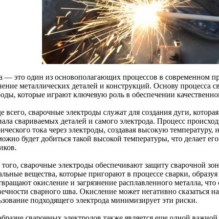
а — это один из основополагающих процессов в современном п
нение металлических деталей и конструкций. Основу процесса с
роды, которые играют ключевую роль в обеспечении качественно
е всего, сварочные электроды служат для создания дуги, котора
иала свариваемых деталей и самого электрода. Процесс происхо
ического тока через электроды, создавая высокую температуру, 
можно будет добиться такой высокой температуры, что делает ег
иков.
 того, сварочные электроды обеспечивают защиту сварочной зо
альные вещества, которые пригорают в процессе сварки, образуя
твращают окисление и загрязнение расплавленного металла, чт
вечности сварного шва. Окисление может негативно сказаться на
ьзование подходящего электрода минимизирует эти риски.
образие сварочных электродов также является еще одной важной