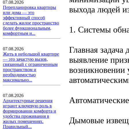
07.08.2026
выхода людей и
Перепланировка квартиры
или дома — это
эффективный способ
сделать жилое пространство
1. Системы обн
более функциональным,
комфортным и...
Главная задача
07.08.2026
Жить в небольшой квартире
выявление приз
— это зачастую вызов,
связанный с ограниченным
возникновении 
пространством и
необходимостью
автоматическим
максимально...
07.08.2026
Автоматические
Архитектурные решения
играют ключевую роль в
формировании комфорта и
удобства проживания в
Дымовые извеща
жилых помещениях.
Правильный...