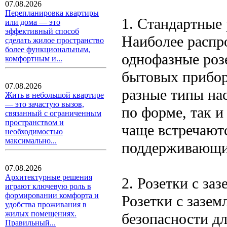
07.08.2026
Перепланировка квартиры
1. Стандартные 
или дома — это
эффективный способ
Наиболее распр
сделать жилое пространство
более функциональным,
однофазные роз
комфортным и...
бытовых прибор
07.08.2026
разные типы на
Жить в небольшой квартире
— это зачастую вызов,
по форме, так и
связанный с ограниченным
пространством и
чаще встречаютс
необходимостью
максимально...
поддерживающие
07.08.2026
Архитектурные решения
2. Розетки с за
играют ключевую роль в
формировании комфорта и
Розетки с зазе
удобства проживания в
жилых помещениях.
безопасности д
Правильный...