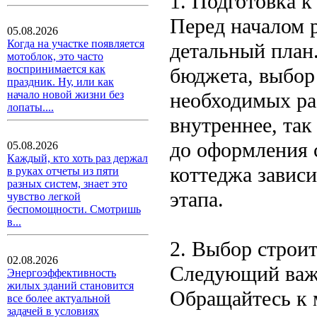
1. Подготовка к
Перед началом р
05.08.2026
Когда на участке появляется
детальный план.
мотоблок, это часто
воспринимается как
бюджета, выбор
праздник. Ну, или как
необходимых раб
начало новой жизни без
лопаты....
внутреннее, та
до оформления с
05.08.2026
Каждый, кто хоть раз держал
коттеджа завис
в руках отчеты из пяти
разных систем, знает это
этапа.
чувство легкой
беспомощности. Смотришь
в...
2. Выбор строи
02.08.2026
Следующий важ
Энергоэффективность
жилых зданий становится
Обращайтесь к 
все более актуальной
задачей в условиях