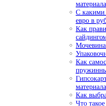
материал
С какими
евро в ру
Как прав
сайдинго
Мочевина:
Упаковоч
Как само
пружинны
Гипсокар
материал
Как выбра
Что такое