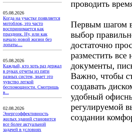
проводить врем
05.08.2026
Когда на участке появляется
Первым шагом в
мотоблок, это часто
воспринимается как
выбор правильн
праздник. Ну, или как
начало новой жизни без
достаточно про
лопаты....
разместить все
05.08.2026
документы, пис
Каждый, кто хоть раз держал
в руках отчеты из пяти
Важно, чтобы с
разных систем, знает это
чувство легкой
создавать диско
беспомощности. Смотришь
в...
удобный офисны
регулируемой в
02.08.2026
Энергоэффективность
создании комфор
жилых зданий становится
все более актуальной
задачей в условиях