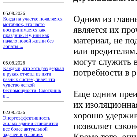
05.08.2026
Одним из главн
Когда на участке появляется
мотоблок, это часто
является их про
воспринимается как
праздник. Ну, или как
материал, не п
начало новой жизни без
лопаты....
или вредителям.
могут служить в
05.08.2026
Каждый, кто хоть раз держал
потребности в 
в руках отчеты из пяти
разных систем, знает это
чувство легкой
беспомощности. Смотришь
Еще одним преи
в...
их изоляционна
02.08.2026
хорошо удержив
Энергоэффективность
позволяет сэко
жилых зданий становится
все более актуальной
Кроме того, он
задачей в условиях