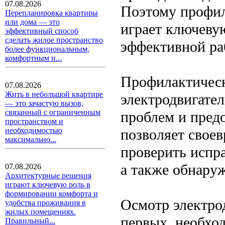
07.08.2026
Поэтому профил
Перепланировка квартиры
или дома — это
играет ключевую
эффективный способ
сделать жилое пространство
эффективной ра
более функциональным,
комфортным и...
Профилактическ
07.08.2026
Жить в небольшой квартире
электродвигате
— это зачастую вызов,
связанный с ограниченным
проблем и пред
пространством и
позволяет своев
необходимостью
максимально...
проверить испра
а также обнару
07.08.2026
Архитектурные решения
играют ключевую роль в
формировании комфорта и
Осмотр электрод
удобства проживания в
жилых помещениях.
первых, необхо
Правильный...