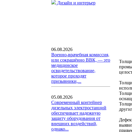
Дизайн и интерьер
06.08.2026
Военно-врачебная комиссия,
или сокращённо ВВК, — это
Толщи
медицинское
промы
освидетельствование,
целос
которое проходят
призывники,...
Толщи
исполь
Толщи
05.08.2026
оснащ
Современный контейнер
Толщи
дизельных электростанций
други
обеспечивает надежную
защиту оборудования от
Дефек
внешних воздействий,
выяви
однако...
приве