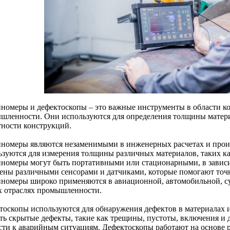
номеры и дефектоскопы – это важные инструменты в области кон
шленности. Они используются для определения толщины матери
тности конструкций.
номеры являются незаменимыми в инженерных расчетах и прои
зуются для измерения толщины различных материалов, таких как 
номеры могут быть портативными или стационарными, в зависи
ены различными сенсорами и датчиками, которые помогают точ
номеры широко применяются в авиационной, автомобильной, су
х отраслях промышленности.
тоскопы используются для обнаружения дефектов в материалах 
ть скрытые дефекты, такие как трещины, пустоты, включения и 
сти к аварийным ситуациям. Дефектоскопы работают на основе 