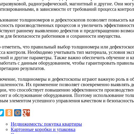
льтразвуковой, радиографический, магнитный и другие. Они мог
атизированными, в зависимости от требований процесса контрол
ьзование толщиномеров и дефектоскопов позволяет повысить ка
асность производственных процессов и увеличить эффективност
бствуют раннему выявлению дефектов и предотвращению возмож
м для безопасности работников и сохранности имущества.
 отметить, что правильный выбор толщиномера или дефектоскоп
сса контроля. Необходимо учитывать тип материала, условия экс
ений и другие параметры. Также важно обеспечить обучение и 
 работать с данным оборудованием, чтобы гарантировать правиль
претацию результатов.
лючение, толщиномеры и дефектоскопы играют важную роль в обе
шленности. Их применение позволяет своевременно выявлять д
ции, что способствует повышению эффективности производстве
монт и обслуживание оборудования. Поэтому использование тол
вым элементом успешного управления качеством и безопасност
Недвижимость: покупка квартиры
Картонные коробки и упаковка