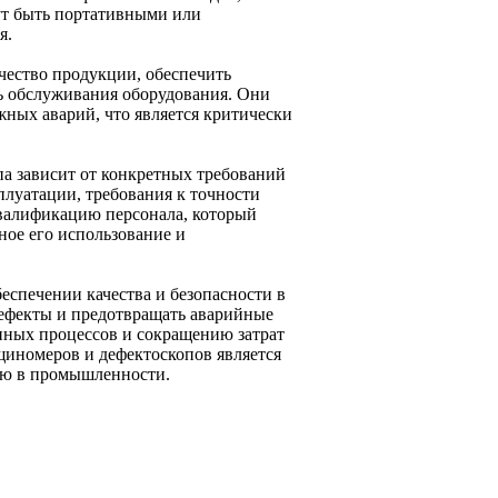
ут быть портативными или
я.
чество продукции, обеспечить
ь обслуживания оборудования. Они
ных аварий, что является критически
а зависит от конкретных требований
плуатации, требования к точности
квалификацию персонала, который
ное его использование и
спечении качества и безопасности в
ефекты и предотвращать аварийные
нных процессов и сокращению затрат
щиномеров и дефектоскопов является
ью в промышленности.