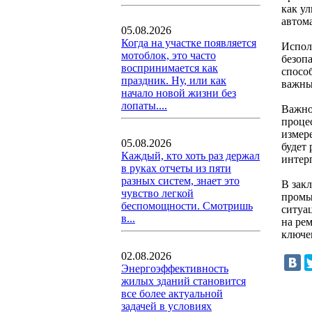
как у
автом
05.08.2026
Когда на участке появляется
Испол
мотоблок, это часто
безоп
воспринимается как
спосо
праздник. Ну, или как
важны
начало новой жизни без
лопаты....
Важно
проце
измер
05.08.2026
будет
Каждый, кто хоть раз держал
интер
в руках отчеты из пяти
разных систем, знает это
В зак
чувство легкой
промы
беспомощности. Смотришь
ситуа
в...
на ре
ключе
02.08.2026
Энергоэффективность
жилых зданий становится
все более актуальной
задачей в условиях