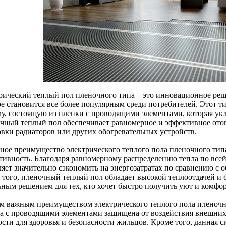
рический теплый пол пленочного типа – это инновационное реш
ое становится все более популярным среди потребителей. Этот ти
му, состоящую из пленки с проводящими элементами, которая ук
чный теплый пол обеспечивает равномерное и эффективное ото
овки радиаторов или других обогревательных устройств.
ное преимущество электрического теплого пола пленочного типа
тивность. Благодаря равномерному распределению тепла по все
ляет значительно сэкономить на энергозатратах по сравнению с
 того, пленочный теплый пол обладает высокой теплоотдачей и б
ьным решением для тех, кто хочет быстро получить уют и комфор
м важным преимуществом электрического теплого пола пленочног
а с проводящими элементами защищена от воздействия внешних 
ости для здоровья и безопасности жильцов. Кроме того, данная 