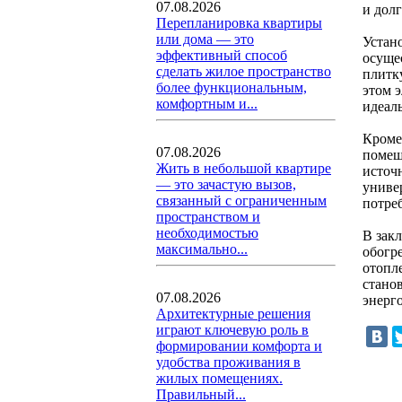
07.08.2026
и дол
Перепланировка квартиры
или дома — это
Устан
эффективный способ
осуще
сделать жилое пространство
плитку
более функциональным,
этом 
комфортным и...
идеал
Кроме
07.08.2026
помещ
Жить в небольшой квартире
источн
— это зачастую вызов,
униве
связанный с ограниченным
потре
пространством и
необходимостью
В зак
максимально...
обогр
отопл
стано
07.08.2026
энерг
Архитектурные решения
играют ключевую роль в
формировании комфорта и
удобства проживания в
жилых помещениях.
Правильный...