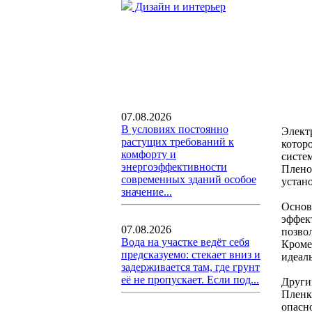
Дизайн и интерьер
07.08.2026
В условиях постоянно
Элект
растущих требований к
котор
комфорту и
систе
энергоэффективности
Плено
современных зданий особое
устан
значение...
Основ
эффек
07.08.2026
позво
Вода на участке ведёт себя
Кроме
предсказуемо: стекает вниз и
идеал
задерживается там, где грунт
её не пропускает. Если под...
Други
Пленк
опасн