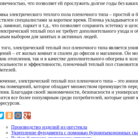
говечностью, что позволяет ей прослужить долгие годы без каки
овка электрического теплого пола пленочного типа – простой и
ствлен специалистами за короткое время. Пленка укладывается 
, ламинат, паркет и т.д., что позволяет сохранить эстетику и ц
электрический теплый пол не требует дополнительного ухода и о
ьным выбором для занятых и активных людей.
 того, электрический теплый пол пленочного типа является ун
ений – от жилых комнат и спален до офисов и магазинов. Он мо
ик отопления, так и в качестве дополнительного обогрева в хол
рсальности и эффективности, пленочный теплый пол становится
бителей.
лючение, электрический теплый пол пленочного типа – это инн
ева помещений, которое обладает множеством преимуществ пер
ения. Благодаря своей экономичности, безопасности и универса
вится все более популярным среди потребителей, которые ценят
оресурсов.
Производство изделий из оргстекла
Укрепление фундамента с помощью буроинъекционных св