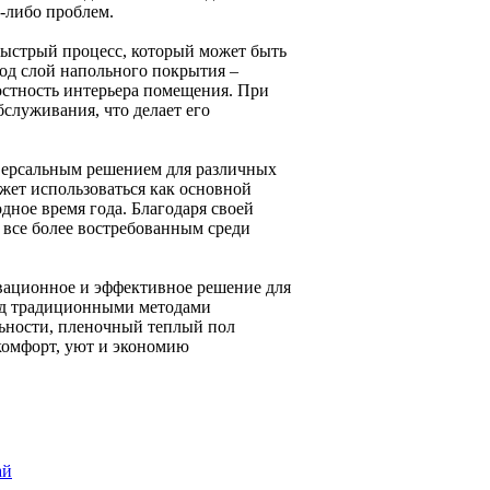
х-либо проблем.
 быстрый процесс, который может быть
под слой напольного покрытия –
елостность интерьера помещения. При
бслуживания, что делает его
иверсальным решением для различных
жет использоваться как основной
одное время года. Благодаря своей
 все более востребованным среди
овационное и эффективное решение для
ед традиционными методами
льности, пленочный теплый пол
 комфорт, уют и экономию
ай