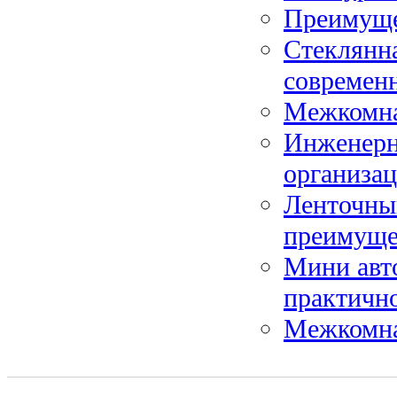
Преимуще
Стеклянна
современ
Межкомна
Инженерн
организа
Ленточны
преимуще
Мини авто
практичн
Межкомна