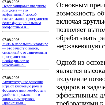
07.08.2026
Основным преим
Перепланировка квартиры
или дома — это
возможность об
эффективный способ
сделать жилое пространство
включая круглы
более функциональным,
комфортным и...
позволяет выпо
обрабатывать ра
07.08.2026
нержавеющую ст
Жить в небольшой квартире
— это зачастую вызов,
связанный с ограниченным
пространством и
Одной из основ
необходимостью
максимально...
является высока
излучение позво
07.08.2026
Архитектурные решения
задиров и задач
играют ключевую роль в
формировании комфорта и
эффективным дл
удобства проживания в
жилых помещениях.
требованиями к 
Правильный...