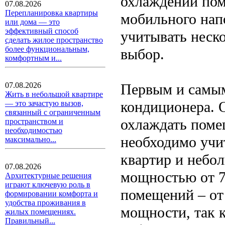
охлаждении пом
07.08.2026
Перепланировка квартиры
мобильного нап
или дома — это
эффективный способ
учитывать неск
сделать жилое пространство
более функциональным,
выбор.
комфортным и...
Первым и самы
07.08.2026
Жить в небольшой квартире
кондиционера. 
— это зачастую вызов,
связанный с ограниченным
охлаждать поме
пространством и
необходимостью
необходимо учи
максимально...
квартир и небо
07.08.2026
мощностью от 7
Архитектурные решения
играют ключевую роль в
помещений – от
формировании комфорта и
удобства проживания в
мощности, так 
жилых помещениях.
Правильный...