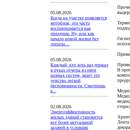
Прочн
выдер
05.08.2026
Когда на участке появляется
Терми
мотоблок, это часто
подхо
воспринимается как
праздник. Ну, или как
Гигие
начало новой жизни без
испол
лопаты....
Приме
05.08.2026
Промы
Каждый, кто хоть раз держал
В про
в руках отчеты из пяти
компо
разных систем, знает это
продук
чувство легкой
беспомощности. Смотришь
Медиц
в...
Медиц
медиц
стери
02.08.2026
Энергоэффективность
Архит
жилых зданий становится
Лента
все более актуальной
декор
задачей в условиях