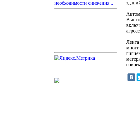
здани
необходимости снижения...
Автом
В авт
включ
агрес
Лента
многи
гигие
матер
совре