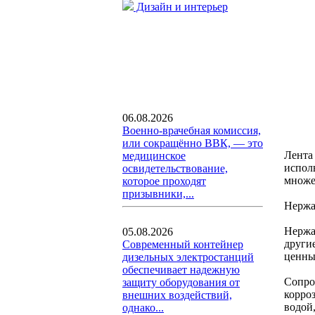
Дизайн и интерьер
06.08.2026
Военно-врачебная комиссия,
или сокращённо ВВК, — это
Лента
медицинское
испол
освидетельствование,
множе
которое проходят
призывники,...
Нержа
Нержа
05.08.2026
други
Современный контейнер
ценны
дизельных электростанций
обеспечивает надежную
Сопро
защиту оборудования от
корроз
внешних воздействий,
водой
однако...