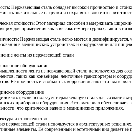
ость: Нержавеющая сталь обладает высокой прочностью и стойко
живать значительные нагрузки и сохранять свою интегритетност
ческая стойкость: Этот материал способен выдерживать широкий 
дящим для применения как в высокотемпературных, так и в низ
ничность: Нержавеющая сталь легко моется и дезинфицируется, ч
ьзования в медицинских устройствах и оборудовании для пище
нение ленты из нержавеющей стали
шленное оборудование
мышленности лента из нержавеющей стали используется для соз
нентов, таких как конвейеры, ленточные транспортеры и обору
тов. Её прочность и стойкость к коррозии делают этот материал
инское оборудование
инская отрасль использует нержавеющую сталь для создания хи
инских приборов и оборудования. Этот материал обеспечивает 
льности, что критически важно в медицинских приложениях.
ектура и строительство
 из нержавеющей стали используется в архитектурных решениях,
ативные элементы. Её современный и эстетичный вид делает её