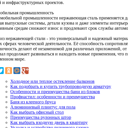
й и инфраструктурных проектов.
обильная промышленность
омобильной промышленности нержавеющая сталь применяется дл
ая выпускные системы, детали кузова и даже элементы интерьера
сивным средам снижают износ и продлевают срок службы автомо
 из нержавеющей стали - это универсальный и надежный материа
х сферах человеческой деятельности. Её способность сопротивля
ничность делают её незаменимой для различных приложений, о
иал продолжает развиваться и находить новые применения, что п
менном мире.
Холодное или теплое остекление балконов
Как подобрать и купить трубопроводную арматуру
Особенности и преимущества бани из блоков
Профнастил: особенности и преимущества
Баня из клееного бруса
Алюминиевый плинтус для пола
Как выбрать офисный стол
Преимущества рулонных штор
Как выбрать входную дверь в квартиру
Укладка и устройство рулонного газона