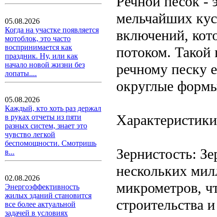
Речной песок - 
мельчайших кус
05.08.2026
Когда на участке появляется
включений, кот
мотоблок, это часто
воспринимается как
потоком. Такой
праздник. Ну, или как
начало новой жизни без
речному песку е
лопаты....
округлые формы
05.08.2026
Каждый, кто хоть раз держал
Характеристики
в руках отчеты из пяти
разных систем, знает это
чувство легкой
беспомощности. Смотришь
Зернистость: Зе
в...
нескольких мил
02.08.2026
микрометров, ч
Энергоэффективность
жилых зданий становится
строительства и
все более актуальной
задачей в условиях