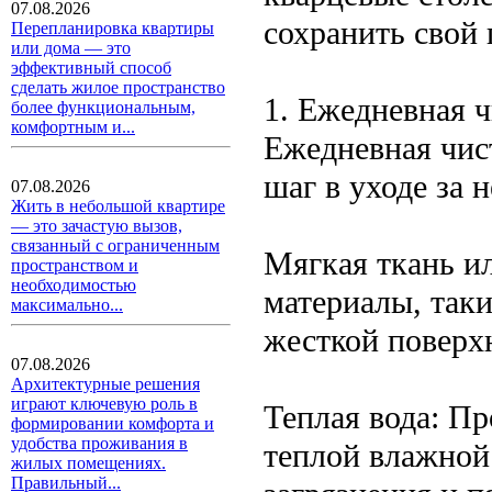
07.08.2026
сохранить свой 
Перепланировка квартиры
или дома — это
эффективный способ
сделать жилое пространство
1. Ежедневная ч
более функциональным,
комфортным и...
Ежедневная чис
шаг в уходе за 
07.08.2026
Жить в небольшой квартире
— это зачастую вызов,
связанный с ограниченным
Мягкая ткань ил
пространством и
необходимостью
материалы, таки
максимально...
жесткой поверх
07.08.2026
Архитектурные решения
играют ключевую роль в
Теплая вода: П
формировании комфорта и
удобства проживания в
теплой влажной
жилых помещениях.
Правильный...