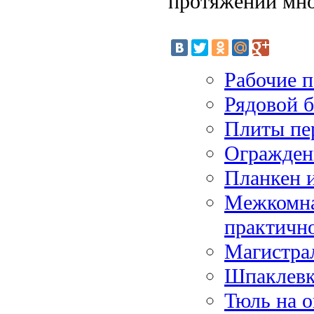
протяжении мно
Рабочие 
Рядовой 
Плиты пе
Огражден
Планкен и
Межкомна
практичн
Магистра
Шпаклевка
Тюль на о