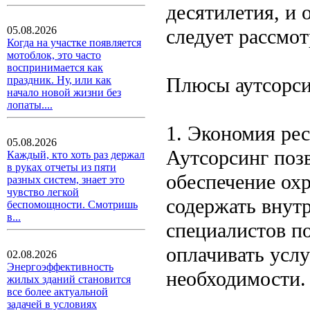
десятилетия, и 
05.08.2026
следует рассмот
Когда на участке появляется
мотоблок, это часто
воспринимается как
Плюсы аутсорси
праздник. Ну, или как
начало новой жизни без
лопаты....
1. Экономия ре
05.08.2026
Аутсорсинг позв
Каждый, кто хоть раз держал
в руках отчеты из пяти
обеспечение ох
разных систем, знает это
чувство легкой
содержать внут
беспомощности. Смотришь
в...
специалистов по
оплачивать услу
02.08.2026
Энергоэффективность
необходимости.
жилых зданий становится
все более актуальной
задачей в условиях