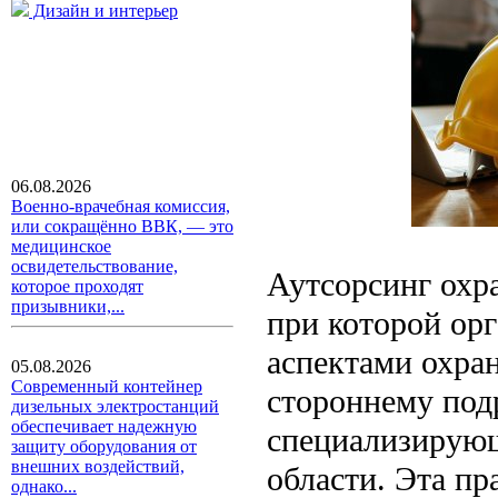
Дизайн и интерьер
06.08.2026
Военно-врачебная комиссия,
или сокращённо ВВК, — это
медицинское
освидетельствование,
Аутсорсинг охра
которое проходят
призывники,...
при которой ор
аспектами охран
05.08.2026
Современный контейнер
стороннему под
дизельных электростанций
обеспечивает надежную
специализирующ
защиту оборудования от
внешних воздействий,
области. Эта пр
однако...