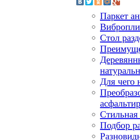
Паркет ан
Вибропли
Стол раз
Преимуще
Деревянны
натуральн
Для чего 
Преобразо
асфальтир
Стильная 
Подбор р
Разновид