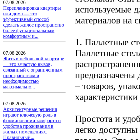
07.08.2026
используемые д
Перепланировка квартиры
или дома — это
материалов на 
эффективный способ
сделать жилое пространство
более функциональным,
комфортным и...
1. Паллетные с
Паллетные стел
07.08.2026
Жить в небольшой квартире
распространенн
— это зачастую вызов,
связанный с ограниченным
предназначены 
пространством и
необходимостью
– товаров, упа
максимально...
характеристики
07.08.2026
Архитектурные решения
играют ключевую роль в
Простота и удо
формировании комфорта и
удобства проживания в
легко доступны
жилых помещениях.
Правильный...