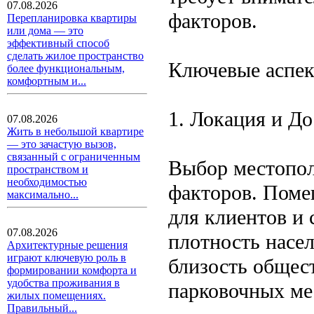
07.08.2026
факторов.
Перепланировка квартиры
или дома — это
эффективный способ
сделать жилое пространство
Ключевые аспе
более функциональным,
комфортным и...
1. Локация и Д
07.08.2026
Жить в небольшой квартире
— это зачастую вызов,
связанный с ограниченным
Выбор местопол
пространством и
необходимостью
факторов. Поме
максимально...
для клиентов и 
07.08.2026
плотность насел
Архитектурные решения
играют ключевую роль в
близость общес
формировании комфорта и
удобства проживания в
парковочных ме
жилых помещениях.
Правильный...