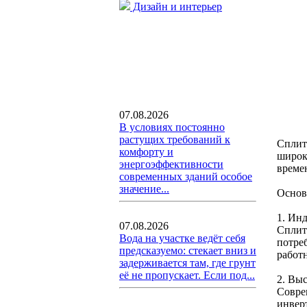
Дизайн и интерьер
07.08.2026
В условиях постоянно
растущих требований к
Сплит
комфорту и
широк
энергоэффективности
време
современных зданий особое
значение...
Основ
1. Ин
07.08.2026
Сплит
Вода на участке ведёт себя
потре
предсказуемо: стекает вниз и
работ
задерживается там, где грунт
её не пропускает. Если под...
2. Вы
Совре
инвер