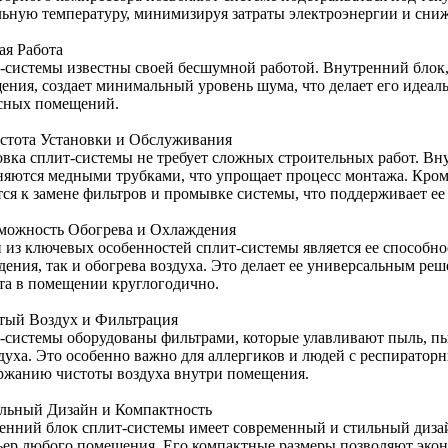
льную температуру, минимизируя затраты электроэнергии и сниж
ая Работа
-системы известны своей бесшумной работой. Внутренний блок,
ения, создает минимальный уровень шума, что делает его идеал
сных помещений.
остота Установки и Обслуживания
овка сплит-системы не требует сложных строительных работ. В
няются медными трубками, что упрощает процесс монтажа. Кром
тся к замене фильтров и промывке системы, что поддерживает ее
зможность Обогрева и Охлаждения
 из ключевых особенностей сплит-системы является ее способн
дения, так и обогрева воздуха. Это делает ее универсальным р
та в помещении круглогодично.
стый Воздух и Фильтрация
-системы оборудованы фильтрами, которые улавливают пыль, пыл
здуха. Это особенно важно для аллергиков и людей с респиратор
ржанию чистоты воздуха внутри помещения.
ильный Дизайн и Компактность
енний блок сплит-системы имеет современный и стильный дизай
ьер любого помещения. Его компактные размеры позволяют экон