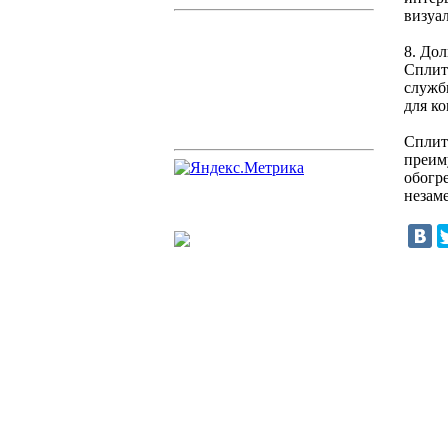
визуал
8. До
Сплит
служб
для к
Сплит
преим
обогре
незам