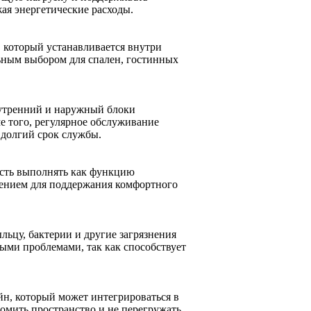
ая энергетические расходы.
 который устанавливается внутри
ьным выбором для спален, гостинных
нутренний и наружный блоки
е того, регулярное обслуживание
 долгий срок службы.
ость выполнять как функцию
ешением для поддержания комфортного
ьцу, бактерии и другие загрязнения
ными проблемами, так как способствует
н, который может интегрироваться в
омить пространство и не перегружать