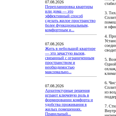
07.08.2026
стаби
Перепланировка квартиры
или дома — это
3. Тих
эффективный способ
Сплит
сделать жилое пространство
помещ
более функциональным,
и офи
комфортным и...
4. Пр
Устан
07.08.2026
соеди
Жить в небольшой квартире
своди
— это зачастую вызов,
связанный с ограниченным
5. Во
пространством и
Одной
необходимостью
охлаж
максимально...
клима
6. Чи
07.08.2026
Сплит
Архитектурные решения
из во
играют ключевую роль в
подде
формировании комфорта и
удобства проживания в
7. Ст
жилых помещениях.
Внутр
Правильный...
интер