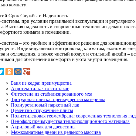
ьно комнату.
лгий Срок Службы и Надежность
-системы, при условии правильной эксплуатации и регулярного
ы. Высокая надежность и современные технологии делают их с
омфортного климата в помещении.
-система – это удобное и эффективное решение для кондиционир
уществ. Индивидуальный контроль над климатом, экономия энер
ва и охлаждения, а также чистый воздух и стильный дизайн – вс
енимой для обеспечения комфорта и уюта внутри помещения.
Баня из кедра: преимущества
Агротекстиль: что это такое
Фитостена из стабилизированного мха
Тротуарная плитка: преимущества материала
Полиуретановый паркетный лак
Цементно-стружечные плиты
Полиэтиленовая геомембрана: современная технология ги
Пенофол: преимущества теплоизоляционного материала
Акриловый лак для древесины
Межкомнатные двери из цельного массива