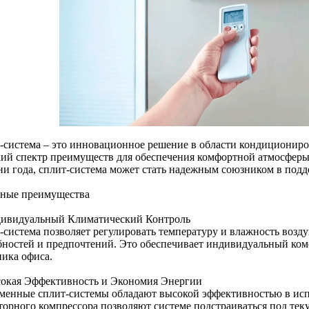
-система – это инновационное решение в области кондициониров
ий спектр преимуществ для обеспечения комфортной атмосферы
ни года, сплит-система может стать надежным союзником в под
ные преимущества
дивидуальный Климатический Контроль
-система позволяет регулировать температуру и влажность возд
бностей и предпочтений. Это обеспечивает индивидуальный ком
ника офиса.
сокая Эффективность и Экономия Энергии
менные сплит-системы обладают высокой эффективностью в исп
торного компрессора позволяют системе подстраиваться под те