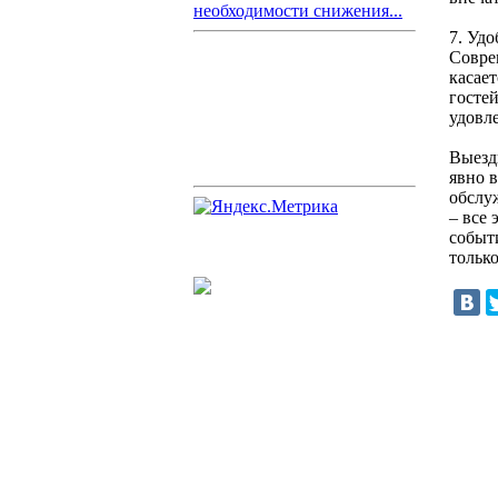
необходимости снижения...
7. Удо
Совре
касает
госте
удовл
Выезд
явно 
обслу
– все
событ
тольк