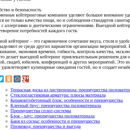
бство и безопасность
менные кейтеринговые компании уделяют большое внимание удоб
ся не только качества пищи, но и соблюдения стандартов санита
й с аллергиями и диетическими ограничениями. Выездной кейтер
етворение потребностей каждого гостя.
ной кейтеринг – это гармоничное сочетание вкуса, стиля и удо
выделяют ее среди других вариантов организации мероприятий.
живание, экономия времени, гибкость, контроль качества, экскл
 это делает выездной кейтеринг привлекательным решением для 
ий, свадеб, юбилеев, конференций и других мероприятий. Это 
о удовлетворяет кулинарные ожидания гостей, но и создает неза
Террасная доска из лиственницы: преимущества пиломатер
Стеклопластиковая арматура: плюсы материала
Керамзитобетонный блок: особенности и преимущества
Клееный брус: преимущества пиломатериала
Преимущества сплит-системы
Блок - хаус: преимущества пиломатериала
Баня из сосны: особенности и преимущества
Промокод: преимущества и выгода