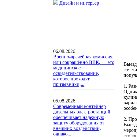
Дизайн и интерьер
06.08.2026
Военно-врачебная комиссия,
или сокращённо ВВК, — это
Выезд
медицинское
сочет
освидетельствование,
попул
которое проходят
призывники,...
1. Ра
Одним
кулин
05.08.2026
вариа
Современный контейнер
особе
дизельных электростанций
обеспечивает надежную
2. Пр
защиту оборудования от
Выезд
внешних воздействий,
мероп
однако...
столо