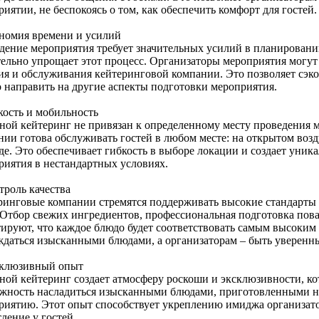
иятии, не беспокоясь о том, как обеспечить комфорт для гостей.
ономия времени и усилий
дение мероприятия требует значительных усилий в планировани
тельно упрощает этот процесс. Организаторы мероприятия могу
ия и обслуживания кейтеринговой компании. Это позволяет сэко
 направить на другие аспекты подготовки мероприятия.
кость и мобильность
ной кейтеринг не привязан к определенному месту проведения 
нии готова обслуживать гостей в любом месте: на открытом воз
де. Это обеспечивает гибкость в выборе локации и создает уни
риятия в нестандартных условиях.
троль качества
ринговые компании стремятся поддерживать высокие стандарты 
 Отбор свежих ингредиентов, профессиональная подготовка пов
тируют, что каждое блюдо будет соответствовать самым высоким 
ждаться изысканными блюдами, а организаторам – быть уверенны
склюзивный опыт
ной кейтеринг создает атмосферу роскоши и эксклюзивности, кот
жность насладиться изысканными блюдами, приготовленными на 
риятию. Этот опыт способствует укреплению имиджа организато
ление у гостей.