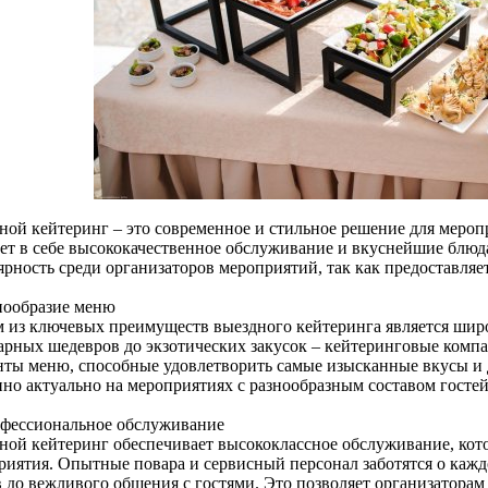
ной кейтеринг – это современное и стильное решение для мероп
ает в себе высококачественное обслуживание и вкуснейшие блюд
ярность среди организаторов мероприятий, так как предоставля
знообразие меню
 из ключевых преимуществ выездного кейтеринга является шир
арных шедевров до экзотических закусок – кейтеринговые комп
нты меню, способные удовлетворить самые изысканные вкусы и 
нно актуально на мероприятиях с разнообразным составом гостей
офессиональное обслуживание
ной кейтеринг обеспечивает высококлассное обслуживание, кот
риятия. Опытные повара и сервисный персонал заботятся о кажд
в до вежливого общения с гостями. Это позволяет организаторам