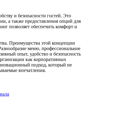
ству и безопасности гостей. Это
рии, а также предоставления опций для
инг позволяет обеспечить комфорт и
бства. Преимущества этой концепции
 Разнообразие меню, профессиональное
юзивный опыт, удобство и безопасность
организации как корпоративных
инновационный подход, который не
бываемые впечатления.
иала