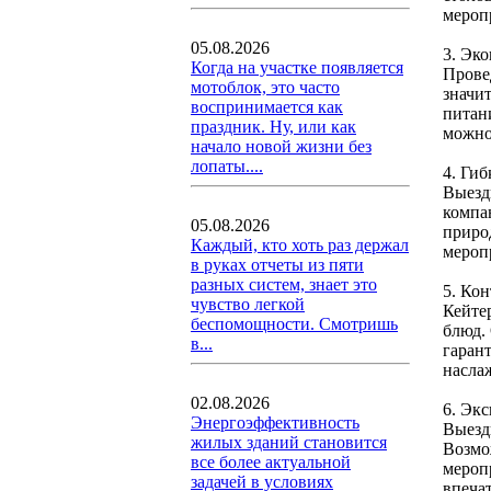
меропр
05.08.2026
3. Эк
Когда на участке появляется
Прове
мотоблок, это часто
значи
воспринимается как
питан
праздник. Ну, или как
можно
начало новой жизни без
лопаты....
4. Гиб
Выезд
компа
05.08.2026
приро
Каждый, кто хоть раз держал
мероп
в руках отчеты из пяти
разных систем, знает это
5. Кон
чувство легкой
Кейте
беспомощности. Смотришь
блюд.
в...
гаран
насла
02.08.2026
6. Эк
Энергоэффективность
Выезд
жилых зданий становится
Возмо
все более актуальной
мероп
задачей в условиях
впечат