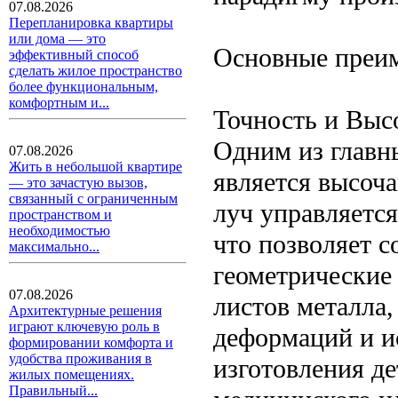
07.08.2026
Перепланировка квартиры
или дома — это
Основные преи
эффективный способ
сделать жилое пространство
более функциональным,
комфортным и...
Точность и Выс
Одним из главн
07.08.2026
Жить в небольшой квартире
является высоча
— это зачастую вызов,
связанный с ограниченным
луч управляетс
пространством и
необходимостью
что позволяет с
максимально...
геометрические
07.08.2026
листов металла,
Архитектурные решения
играют ключевую роль в
деформаций и и
формировании комфорта и
удобства проживания в
изготовления де
жилых помещениях.
Правильный...