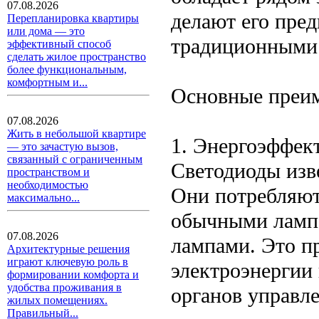
07.08.2026
делают его пре
Перепланировка квартиры
или дома — это
традиционными 
эффективный способ
сделать жилое пространство
более функциональным,
комфортным и...
Основные преи
07.08.2026
Жить в небольшой квартире
1. Энергоэффек
— это зачастую вызов,
связанный с ограниченным
Светодиоды изв
пространством и
необходимостью
Они потребляют
максимально...
обычными лампа
07.08.2026
лампами. Это п
Архитектурные решения
играют ключевую роль в
электроэнергии
формировании комфорта и
удобства проживания в
органов управл
жилых помещениях.
Правильный...