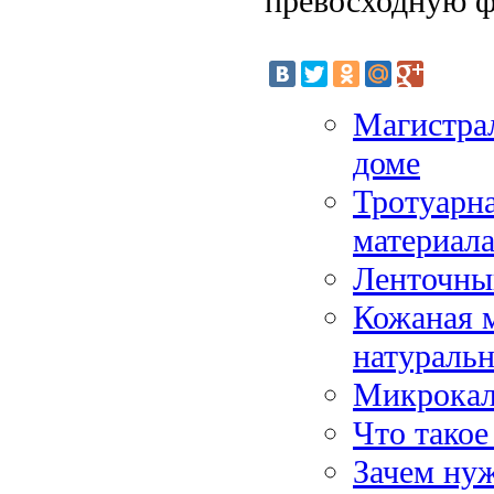
превосходную ф
Магистрал
доме
Тротуарна
материал
Ленточны
Кожаная м
натураль
Микрокаль
Что такое
Зачем нуж