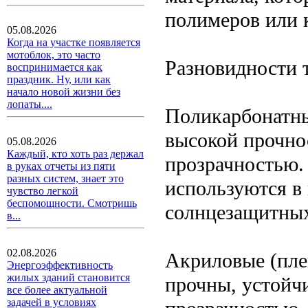
полимеров или 
05.08.2026
Когда на участке появляется
мотоблок, это часто
Разновидности 
воспринимается как
праздник. Ну, или как
начало новой жизни без
лопаты....
Поликарбонатны
высокой прочно
05.08.2026
Каждый, кто хоть раз держал
прозрачностью.
в руках отчеты из пяти
разных систем, знает это
используются в
чувство легкой
беспомощности. Смотришь
солнцезащитных
в...
02.08.2026
Акриловые (пле
Энергоэффективность
жилых зданий становится
прочны, устойч
все более актуальной
задачей в условиях