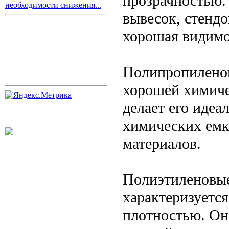
прозрачностью.
необходимости снижения...
вывесок, стендо
хорошая видимо
Полипропиленов
хорошей химиче
делает его иде
химических емк
материалов.
Полиэтиленовые
характеризуетс
плотностью. Он