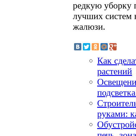
редкую уборку п
лучших систем 
жалюзи.
Как сдела
растений
Освещени
подсветка
Строитель
руками: к
Обустройс
печь, зон