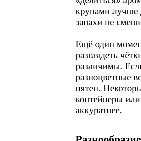
«делиться» аро
крупами лучше 
запахи не смеш
Ещё один момен
разглядеть чётк
различимы. Есл
разноцветные ве
пятен. Некотор
контейнеры или
аккуратнее.
Разнообразие