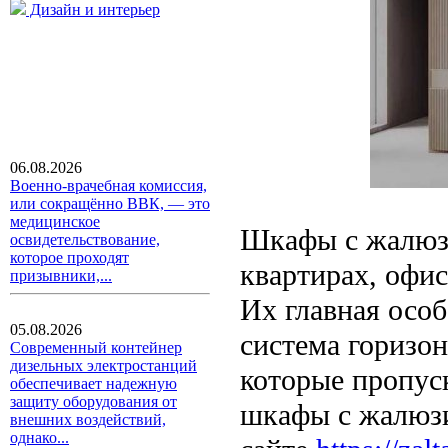
Дизайн и интерьер
06.08.2026
Военно-врачебная комиссия,
или сокращённо ВВК, — это
медицинское
Шкафы с жалюз
освидетельствование,
которое проходят
квартирах, офис
призывники,...
Их главная осо
05.08.2026
система горизо
Современный контейнер
дизельных электростанций
которые пропуск
обеспечивает надежную
защиту оборудования от
шкафы с жалюзи
внешних воздействий,
однако...