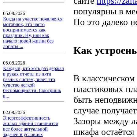
сайте
https://zal
популярны в мес
05.08.2026
Когда на участке появляется
Но это далеко 
мотоблок, это часто
воспринимается как
праздник. Ну, или как
начало новой жизни без
лопаты....
Как устроен
05.08.2026
Каждый, кто хоть раз держал
в руках отчеты из пяти
В классическом 
разных систем, знает это
чувство легкой
пластиковых пл
беспомощности. Смотришь
в...
быть неподвиж
случае получае
02.08.2026
Энергоэффективность
Зазоры между л
жилых зданий становится
все более актуальной
шкафа остаётся 
задачей в условиях