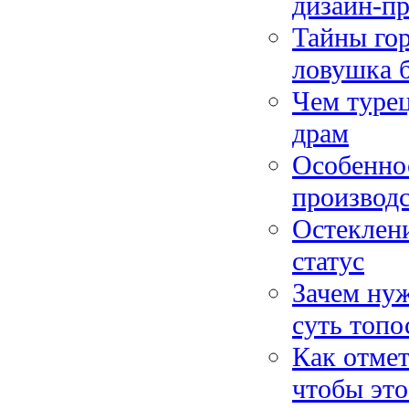
дизайн-пр
Тайны гор
ловушка б
Чем турец
драм
Особенно
производ
Остеклени
статус
Зачем нуж
суть топо
Как отмет
чтобы эт