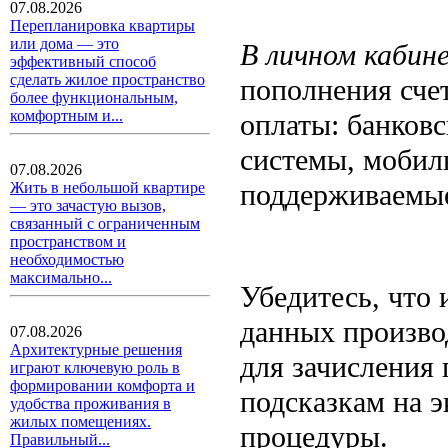
07.08.2026
Перепланировка квартиры
или дома — это
В личном кабин
эффективный способ
сделать жилое пространство
пополнения сче
более функциональным,
комфортным и...
оплаты: банков
системы, мобил
07.08.2026
поддерживаемые
Жить в небольшой квартире
— это зачастую вызов,
связанный с ограниченным
пространством и
необходимостью
максимально...
Убедитесь, что 
данных произво
07.08.2026
Архитектурные решения
для зачисления
играют ключевую роль в
формировании комфорта и
подсказкам на 
удобства проживания в
жилых помещениях.
процедуры.
Правильный...