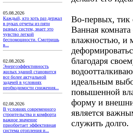
05.08.2026
Во-первых, тик 
Каждый, кто хоть раз держал
в руках отчеты из пяти
Ванная комната
разных систем, знает это
чувство легкой
влажностью, и 
беспомощности. Смотришь
в...
деформироваться
благодаря своем
02.08.2026
Энергоэффективность
водоотталкиваю
жилых зданий становится
все более актуальной
идеальным выбо
задачей в условиях
необходимости снижения...
повышенной вла
форму и внешни
02.08.2026
В условиях современного
является важны
строительства и комфорта
важное значение
служить долго.
приобретает эффективная
система отопления и...