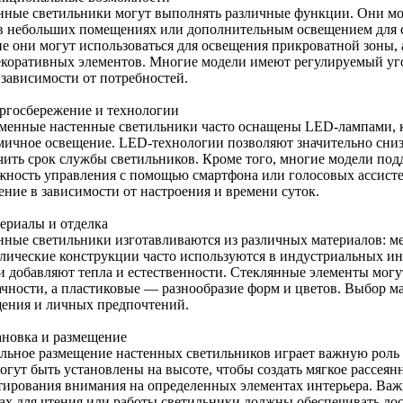
нные светильники могут выполнять различные функции. Они м
 в небольших помещениях или дополнительным освещением для с
не они могут использоваться для освещения прикроватной зоны,
екоративных элементов. Многие модели имеют регулируемый угол
 зависимости от потребностей.
ергосбережение и технологии
менные настенные светильники часто оснащены LED-лампами, к
мичное освещение. LED-технологии позволяют значительно сниз
чить срок службы светильников. Кроме того, многие модели по
жность управления с помощью смартфона или голосовых ассисте
ение в зависимости от настроения и времени суток.
териалы и отделка
нные светильники изготавливаются из различных материалов: мета
лические конструкции часто используются в индустриальных инт
и добавляют тепла и естественности. Стеклянные элементы могут
ачности, а пластиковые — разнообразие форм и цветов. Выбор ма
ения и личных предпочтений.
тановка и размещение
льное размещение настенных светильников играет важную роль 
гут быть установлены на высоте, чтобы создать мягкое рассеянн
тирования внимания на определенных элементах интерьера. Ва
тах для чтения или работы светильники должны обеспечивать дос