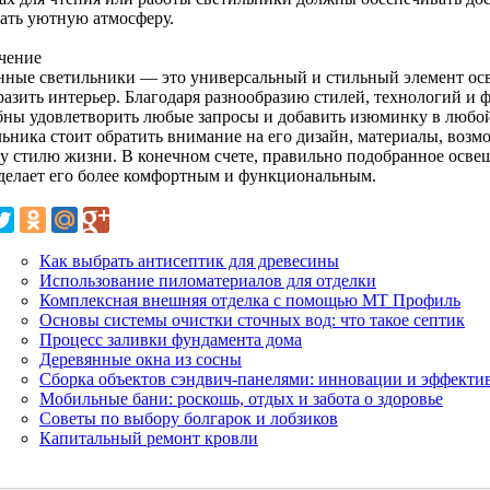
вать уютную атмосферу.
чение
нные светильники — это универсальный и стильный элемент ос
разить интерьер. Благодаря разнообразию стилей, технологий и
бны удовлетворить любые запросы и добавить изюминку в любой
льника стоит обратить внимание на его дизайн, материалы, возм
у стилю жизни. В конечном счете, правильно подобранное освещ
сделает его более комфортным и функциональным.
Как выбрать антисептик для древесины
Использование пиломатериалов для отделки
Комплексная внешняя отделка с помощью МТ Профиль
Основы системы очистки сточных вод: что такое септик
Процесс заливки фундамента дома
Деревянные окна из сосны
Сборка объектов сэндвич-панелями: инновации и эффекти
Мобильные бани: роскошь, отдых и забота о здоровье
Советы по выбору болгарок и лобзиков
Капитальный ремонт кровли