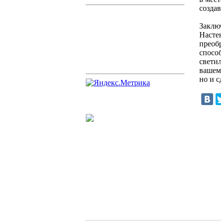
созда
Заклю
Насте
преоб
спосо
свети
вашем
но и 