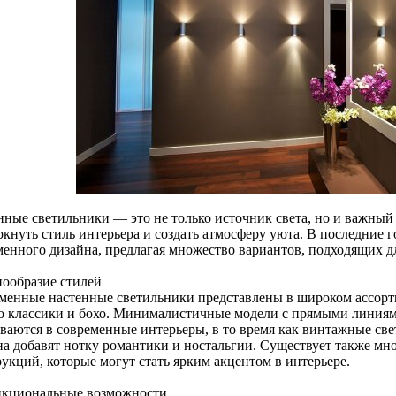
нные светильники — это не только источник света, но и важный
ркнуть стиль интерьера и создать атмосферу уюта. В последние 
менного дизайна, предлагая множество вариантов, подходящих д
нообразие стилей
менные настенные светильники представлены в широком ассорти
до классики и бохо. Минималистичные модели с прямыми линия
ваются в современные интерьеры, в то время как винтажные св
на добавят нотку романтики и ностальгии. Существует также м
укций, которые могут стать ярким акцентом в интерьере.
нкциональные возможности