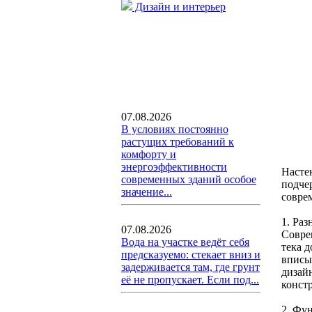
Дизайн и интерьер
07.08.2026
В условиях постоянно
растущих требований к
комфорту и
энергоэффективности
Насте
современных зданий особое
подче
значение...
совре
1. Раз
07.08.2026
Совре
Вода на участке ведёт себя
тека 
предсказуемо: стекает вниз и
вписы
задерживается там, где грунт
дизай
её не пропускает. Если под...
констр
2. Фу