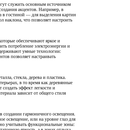
огут служить основным источником
оздания акцентов. Например, в
 а в гостиной — для выделения картин
 наклона, что позволяет настроить
оторые обеспечивают яркое и
ить потребление электроэнергии и
ддерживают умные технологии:
нтов позволяет настраивать
лла, стекла, дерева и пластика.
ерьерах, в то время как деревянные
 создать эффект легкости и
териала зависит от общего стиля
в создании гармоничного освещения.
ое освещение, или на уровне глаз для
жно учитывать функциональные зоны:
таточную яркость, а в зонах отдыха —