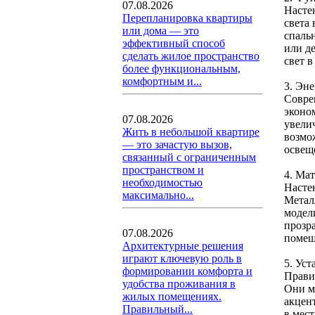
07.08.2026
Насте
Перепланировка квартиры
света
или дома — это
спаль
эффективный способ
или д
сделать жилое пространство
свет в
более функциональным,
комфортным и...
3. Эн
Совре
эконо
07.08.2026
увели
Жить в небольшой квартире
возмо
— это зачастую вызов,
освещ
связанный с ограниченным
пространством и
4. Ма
необходимостью
Насте
максимально...
Метал
модел
прозр
07.08.2026
помещ
Архитектурные решения
играют ключевую роль в
5. Ус
формировании комфорта и
Прави
удобства проживания в
Они мо
жилых помещениях.
акцен
Правильный...
в мес